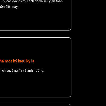
88V, các đặc điểm, cách đo và lưu ý an toàn
uồn điện này.
há một ký hiệu kỳ lạ
 lịch sử, ý nghĩa và ảnh hưởng.