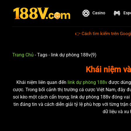
Bỏ
qua
Casino
Esp
nội
dung
👉 Cách tìm kiếm trên Google: 188v legal 
Trang Chủ
-
Tags
-
link dự phòng 188v(9)
Khái niệm và
Khái niệm liên quan đến
link dự phòng 188v
được dùng đ
cược. Trong bối cảnh thị trường cá cược Việt Nam, đây đ
soi kèo một cách cẩn trọng; link dự phòng 188v đóng vai
tin đáng tin và cách diễn giải tỷ lệ phù hợp với từng trậ
dữ liệu và xu