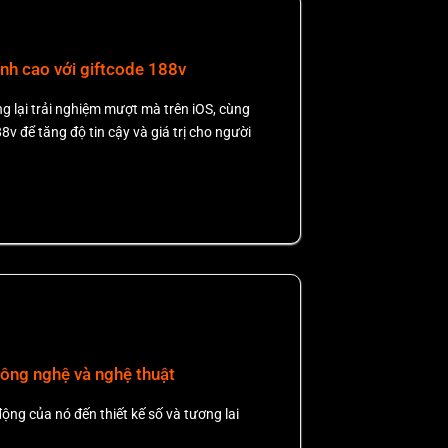
ỉnh cao với giftcode 188v
 lại trải nghiệm mượt mà trên iOS, cùng
8v để tăng độ tin cậy và giá trị cho người
ông nghệ và nghệ thuật
động của nó đến thiết kế số và tương lai