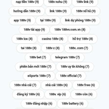
nạp tiền 188v (9)
188v nohu (9)
188v link (9)
hướng dẫn 188v (9)
link 188v (9)
188v nổ hũ (9)
app 188v (9)
tại 188v (9)
link dự phòng 188v (9)
188v tài app (9)
188v 188vv.com.vn (8)
188v ios (8)
casino 188v (8)
hỗ trợ 188v (8)
tai 188v (8)
188v c (8)
188v..com (7)
188v bet (7)
telegram 188v (7)
phiên bản mới 188v (7)
188v uy tín không (7)
eSports 188v (7)
188v official (7)
188v nhà cái (7)
nhà cái 188v (6)
188v free (6)
đăng ký 188v (6)
188v. vip (6)
188v còn (6)
188v đăng nhập (6)
188v battery (6)