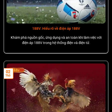
188V: Hiểu rõ về điện áp 188V
Khám phá nguồn gốc, ứng dụng và an toàn khi làm việc với
điện áp 188V trong hệ thống điện và điện tử.
02
Th3