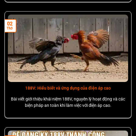
02
Th3
188V: Hiểu biết và ứng dụng của điện áp cao
Bài viết giới thiệu khái niệm 188V, nguyên lý hoạt động và các
biện pháp an toàn khi làm việc với điện áp cao.