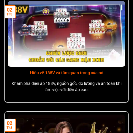
02
Th3
domain reference
Giới thiệu
188v là một thương hiệu cược trực tuyến có tiếng trên thị
trường, kết hợp cùng Tai App để mang lại trải nghiệm mượt
mà trên mọi thiết bị từ điện thoại đến máy tính bảng. Nền
tảng này được thiết kế dành cho cả người mới bắt đầu và
Hiểu về 188V và tầm quan trọng của nó
các cao thủ, với các menu trực quan, thời gian tải nhanh và
hỗ trợ khách hàng 24/7 để giải quyết mọi thắc mắc. Bạn sẽ
Khám phá điện áp 188V, nguồn gốc, đo lường và an toàn khi
tiếp cận nhanh chóng các sòng bài, cược thể thao và các
làm việc với điện áp cao.
trò chơi slot đa dạng mà vẫn duy trì sự minh bạch trong
mỗi giao dịch.
02
Th3