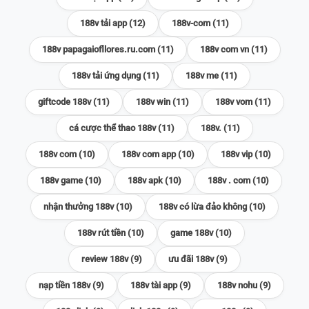
188v tải app (12)
188v-com (11)
188v papagaiofllores.ru.com (11)
188v com vn (11)
188v tải ứng dụng (11)
188v me (11)
giftcode 188v (11)
188v win (11)
188v vom (11)
cá cược thể thao 188v (11)
188v. (11)
188v com (10)
188v com app (10)
188v vip (10)
188v game (10)
188v apk (10)
188v . com (10)
nhận thưởng 188v (10)
188v có lừa đảo không (10)
188v rút tiền (10)
game 188v (10)
review 188v (9)
ưu đãi 188v (9)
nạp tiền 188v (9)
188v tài app (9)
188v nohu (9)