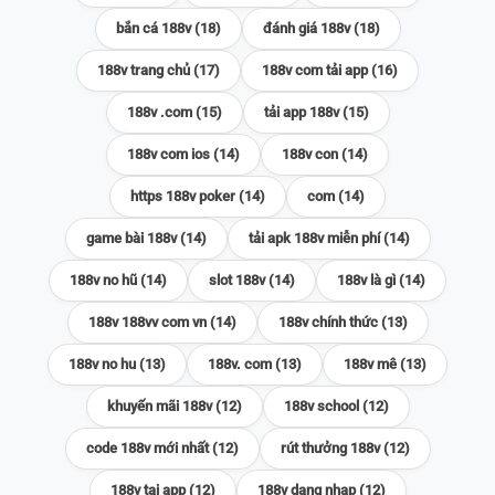
bắn cá 188v (18)
đánh giá 188v (18)
188v trang chủ (17)
188v com tải app (16)
188v .com (15)
tải app 188v (15)
188v com ios (14)
188v con (14)
https 188v poker (14)
com (14)
game bài 188v (14)
tải apk 188v miễn phí (14)
188v no hũ (14)
slot 188v (14)
188v là gì (14)
188v 188vv com vn (14)
188v chính thức (13)
188v no hu (13)
188v. com (13)
188v mê (13)
khuyến mãi 188v (12)
188v school (12)
code 188v mới nhất (12)
rút thưởng 188v (12)
188v tại app (12)
188v dang nhap (12)