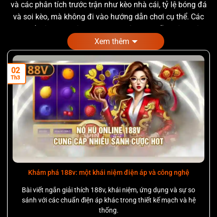
và các phân tích trước trận như kèo nhà cái, tỷ lệ bóng đá
và soi kèo, mà không đi vào hướng dẫn chơi cụ thể. Các
bài viết liên quan tập trung vào khía cạnh kỹ thuật, nhận
thức thị trường và rủi ro khi đăng nhập, giúp độc giả tăng
Xem thêm
hiểu biết và an toàn khi tham gia trải nghiệm cược.
02
Th3
Khám phá 188v: một khái niệm điện áp và công nghệ
Bài viết ngắn giải thích 188v, khái niệm, ứng dụng và sự so
sánh với các chuẩn điện áp khác trong thiết kế mạch và hệ
thống.