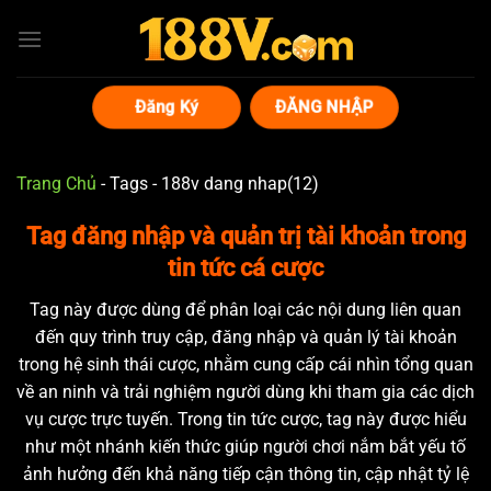
Bỏ
qua
nội
dung
Đăng Ký
ĐĂNG NHẬP
Trang Chủ
-
Tags
-
188v dang nhap(12)
Tag đăng nhập và quản trị tài khoản trong
tin tức cá cược
Tag này được dùng để phân loại các nội dung liên quan
đến quy trình truy cập, đăng nhập và quản lý tài khoản
trong hệ sinh thái cược, nhằm cung cấp cái nhìn tổng quan
về an ninh và trải nghiệm người dùng khi tham gia các dịch
vụ cược trực tuyến. Trong tin tức cược, tag này được hiểu
như một nhánh kiến thức giúp người chơi nắm bắt yếu tố
ảnh hưởng đến khả năng tiếp cận thông tin, cập nhật tỷ lệ