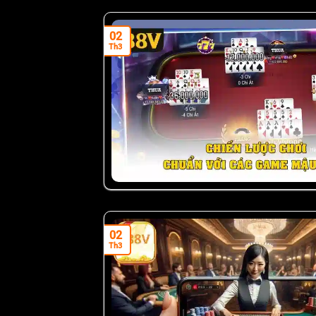
02
Th3
02
Th3