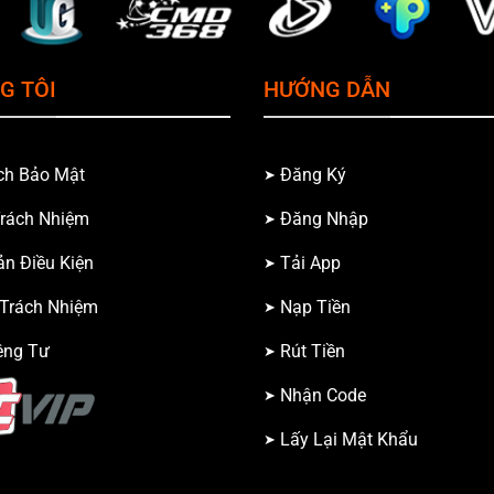
G TÔI
HƯỚNG DẪN
ch Bảo Mật
Đăng Ký
Trách Nhiệm
Đăng Nhập
ản Điều Kiện
Tải App
 Trách Nhiệm
Nạp Tiền
êng Tư
Rút Tiền
Nhận Code
Lấy Lại Mật Khẩu