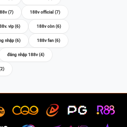
88v (7)
188v official (7)
88v. vip (6)
188v còn (6)
g nhập (6)
188v fan (6)
đăng nhập 188v (4)
(2)