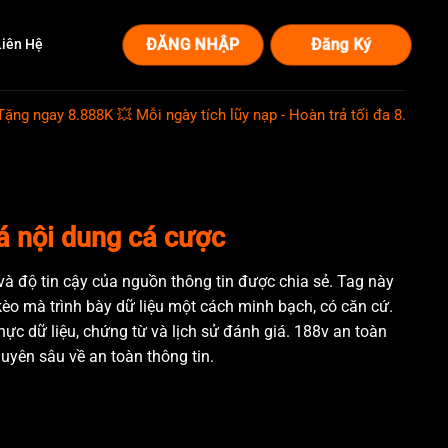
ĐĂNG NHẬP
Đăng Ký
Liên Hệ
ng ngay 8.888K 💥 Mỗi ngày tích lũy nạp - Hoàn trả tối đa 8.888K 💥 Ng
iá nội dung cá cược
và độ tin cậy của nguồn thông tin được chia sẻ. Tag này
kèo mà trình bày dữ liệu một cách minh bạch, có căn cứ.
ực dữ liệu, chứng từ và lịch sử đánh giá. 188v an toàn
uyên sâu về an toàn thông tin.