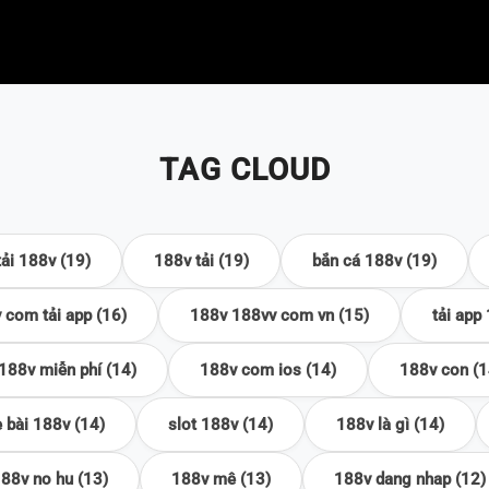
TAG CLOUD
tải 188v (19)
188v tải (19)
bắn cá 188v (19)
 com tải app (16)
188v 188vv com vn (15)
tải app
 188v miễn phí (14)
188v com ios (14)
188v con (1
 bài 188v (14)
slot 188v (14)
188v là gì (14)
88v no hu (13)
188v mê (13)
188v dang nhap (12)