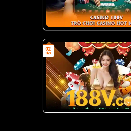
02
Th3