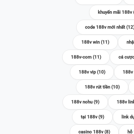
khuyến mãi 188v 
code 188v mới nhất (12
188v win (11)
nhậ
188v-com (11)
cá cược
188v vip (10)
188v
188v rút tiền (10)
188v nohu (9)
188v lin
tại 188v (9)
link d
casino 188v (8)
hỗ 