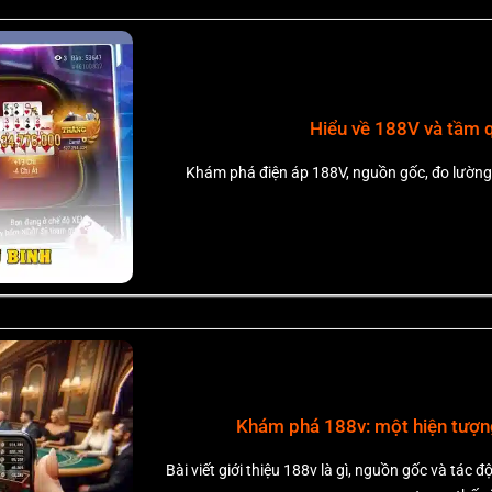
Hiểu về 188V và tầm 
Khám phá điện áp 188V, nguồn gốc, đo lường v
Khám phá 188v: một hiện tượn
Bài viết giới thiệu 188v là gì, nguồn gốc và tác