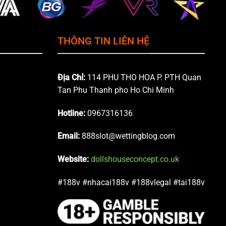
THÔNG TIN LIÊN HỆ
Địa Chỉ:
114 PHU THO HOA P. PTH Quan
Tan Phu Thanh pho Ho Chi Minh
Hotline:
0967316136
Email:
888slot@wettingblog.com
Website:
dollshouseconcept.co.uk
#188v #nhacai188v #188vlegal #tai188v