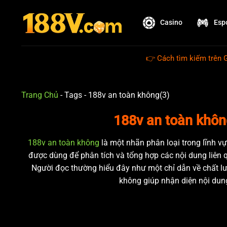
Bỏ
qua
Casino
Esp
nội
dung
👉 Cách tìm kiếm trên Google: 188
Trang Chủ
-
Tags
-
188v an toàn không(3)
188v an toàn không
188v an toàn không
là một nhãn phân loại trong lĩnh vự
được dùng để phân tích và tổng hợp các nội dung liên q
Người đọc thường hiểu đây như một chỉ dẫn về chất lượ
không giúp nhận diện nội dung