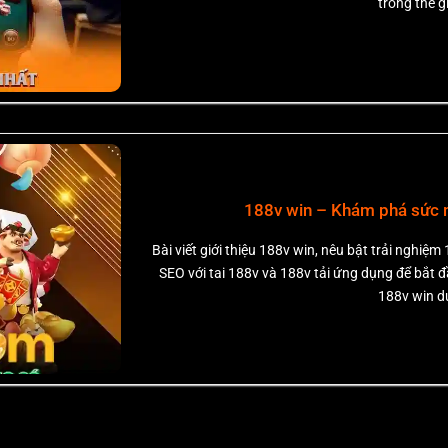
trong thế gi
188v win – Khám phá sức m
Bài viết giới thiệu 188v win, nêu bật trải nghiệm
SEO với tai 188v và 188v tải ứng dụng để bắt 
188v win dự