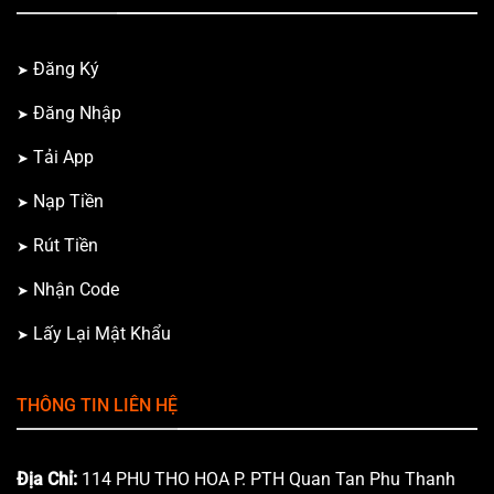
Đăng Ký
Đăng Nhập
Tải App
Nạp Tiền
Rút Tiền
Nhận Code
Lấy Lại Mật Khẩu
THÔNG TIN LIÊN HỆ
Địa Chỉ:
114 PHU THO HOA P. PTH Quan Tan Phu Thanh