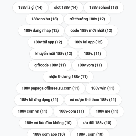
188v là gì (14)
slot 188v (14)
188v school (13)
188v no hu (13)
rút thưởng 188v (12)
188v dang nhap (12)
code 188v mới nhất (12)
188v tải app (12)
188v tại app (12)
khuyến mãi 188v (12)
188v. (11)
giftcode 188v (11)
188v vom (11)
nhận thưởng 188v (11)
188v papagaiofllores.ru.com (11)
188v win (11)
188v tải ứng dụng (11)
cá cược thể thao 188v (11)
188v com vn (11)
188v-com (11)
188v me (11)
188v có lừa đảo không (10)
ưu đãi 188v (10)
188v com app (10)
188v . com (10)