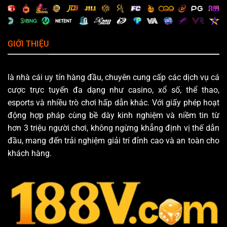
GIỚI THIỆU
là nhà cái uy tín hàng đầu, chuyên cung cấp các dịch vụ cá
cược trực tuyến đa dạng như casino, xổ số, thể thao,
esports và nhiều trò chơi hấp dẫn khác. Với giấy phép hoạt
động hợp pháp cùng bề dày kinh nghiệm và niềm tin từ
hơn 3 triệu người chơi, không ngừng khẳng định vị thế dẫn
đầu, mang đến trải nghiệm giải trí đỉnh cao và an toàn cho
khách hàng.