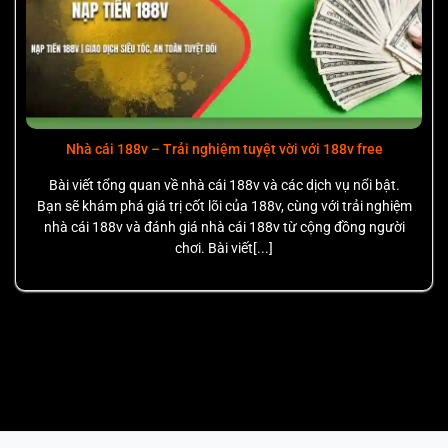
Nhà cái 188v – Trải nghiệm tuyệt vời với 188v free
Bài viết tổng quan về nhà cái 188v và các dịch vụ nổi bật.
Bạn sẽ khám phá giá trị cốt lõi của 188v, cùng với trải nghiệm
nhà cái 188v và đánh giá nhà cái 188v từ cộng đồng người
chơi. Bài viết[...]