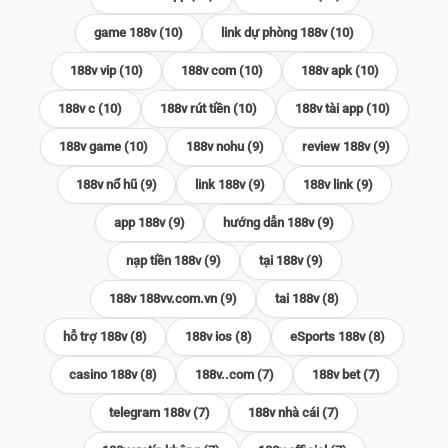
game 188v (10)
link dự phòng 188v (10)
188v vip (10)
188v com (10)
188v apk (10)
188v c (10)
188v rút tiền (10)
188v tài app (10)
188v game (10)
188v nohu (9)
review 188v (9)
188v nổ hũ (9)
link 188v (9)
188v link (9)
app 188v (9)
hướng dẫn 188v (9)
nạp tiền 188v (9)
tại 188v (9)
188v 188vv.com.vn (9)
tai 188v (8)
hỗ trợ 188v (8)
188v ios (8)
eSports 188v (8)
casino 188v (8)
188v..com (7)
188v bet (7)
telegram 188v (7)
188v nhà cái (7)