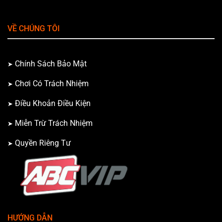
VỀ CHÚNG TÔI
Chính Sách Bảo Mật
Chơi Có Trách Nhiệm
Điều Khoản Điều Kiện
Miễn Trừ Trách Nhiệm
Quyền Riêng Tư
HƯỚNG DẪN