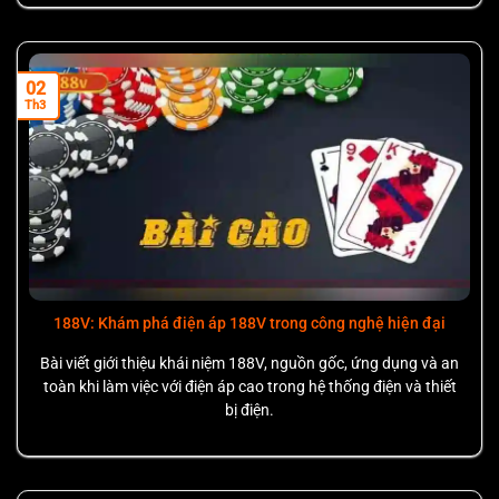
02
Th3
188V: Khám phá điện áp 188V trong công nghệ hiện đại
Bài viết giới thiệu khái niệm 188V, nguồn gốc, ứng dụng và an
toàn khi làm việc với điện áp cao trong hệ thống điện và thiết
bị điện.