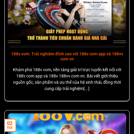
188v vom: Trải nghiệm đỉnh cao với 188v com app và 188vv
com vn
Khám phá 188v vom, nền tảng giải trí trực tuyến kết nối với
188v com app và 188v 188vv com vn. Bài viết giới thiệu
nguồn gốc, sản phẩm và ưu thế của hệ sinh thái, đồng thời
cung cấp trải nghiệm[...]
02
Th3