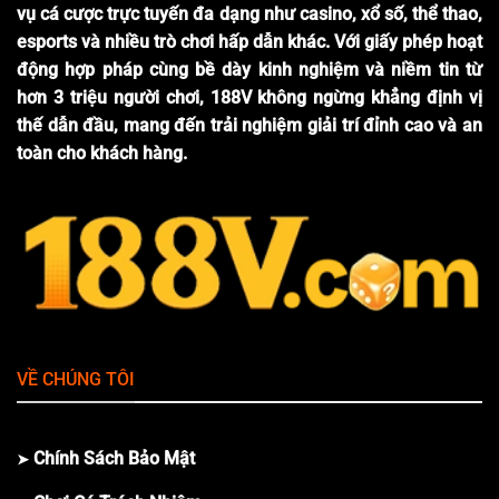
vụ cá cược trực tuyến đa dạng như casino, xổ số, thể thao,
esports và nhiều trò chơi hấp dẫn khác. Với giấy phép hoạt
động hợp pháp cùng bề dày kinh nghiệm và niềm tin từ
hơn 3 triệu người chơi, 188V không ngừng khẳng định vị
thế dẫn đầu, mang đến trải nghiệm giải trí đỉnh cao và an
toàn cho khách hàng.
games_catalog
VỀ CHÚNG TÔI
Thanh toán và khuyến mãi tại 188v
188v hỗ trợ nhiều phương thức thanh toán phổ biến, giúp
người chơi nạp tiền và rút tiền một cách thuận tiện và
Chính Sách Bảo Mật
nhanh chóng. Quá trình xử lý giao dịch được tối ưu để