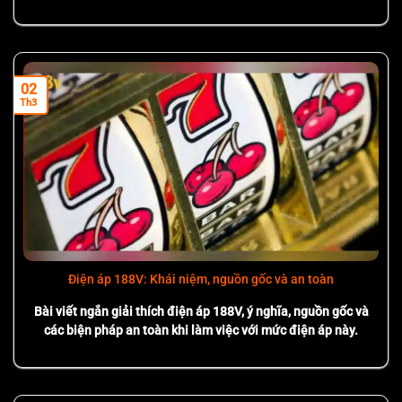
trò chơi casino và nhiều phạm vi giải trí trực tuyến. Nền
tảng này nổi bật với sự đa dạng về trò chơi, giao diện thân
thiện và hệ thống xử lý giao dịch nhanh chóng. Đối với
người dùng Việt Nam và khu vực Đông Nam Á, 188v mang
02
Th3
lại trải nghiệm mượt mà và các tùy chọn thanh toán linh
hoạt, giúp người chơi dễ dàng tiếp cận và tận hưởng
casino trực tuyến một cách có trách nhiệm.
Ngoài ra, 188v tập trung vào sự công bằng và minh bạch
bằng cách áp dụng RNG (Random Number Generation)
được kiểm định và tuân thủ các chuẩn an toàn dữ liệu.
Điều này đảm bảo mọi kết quả trò chơi diễn ra ngẫu nhiên
Điện áp 188V: Khái niệm, nguồn gốc và an toàn
và chống lại các hành vi gian lận. Để người chơi dễ hình
dung, dưới đây là một số đặc điểm nổi bật của nền tảng:
Bài viết ngắn giải thích điện áp 188V, ý nghĩa, nguồn gốc và
các biện pháp an toàn khi làm việc với mức điện áp này.
Thư viện trò chơi đa dạng: slots, blackjack, roulette,
baccarat, và nhiều tựa game live.