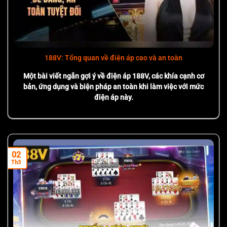
188V: Tổng quan về điện áp cao và an toàn
Một bài viết ngắn gợi ý về điện áp 188V, các khía cạnh cơ
bản, ứng dụng và biện pháp an toàn khi làm việc với mức
điện áp này.
security_banner
02
Th3
Trải nghiệm người chơi và thư viện trò chơi
Trải nghiệm người chơi trên 188v được cải thiện nhờ thiết
kế trực quan, phân phối trò chơi hợp lý và thời gian phản
hồi nhanh trên mọi thiết bị. Bạn có thể dễ dàng tìm thấy