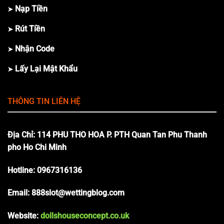
đóng vai trò quan trọng trong việc xây dựng niềm tin và uy
Nạp Tiền
tín cho người chơi.
Rút Tiền
Uy tín của một casino trực tuyến không chỉ dựa vào các
Nhận Code
chương trình khuyến mãi hay giao diện đẹp mà còn ở sự
bền vững và tính hợp pháp của hoạt động. 188v xác định
Lấy Lại Mật Khẩu
rõ phạm vi hoạt động và các khu vực pháp lý được cấp
phép phù hợp với từng khu vực, nhằm đảm bảo người chơi
THÔNG TIN LIÊN HỆ
có thể tham gia một cách có trách nhiệm và an toàn.
Lời khuyên cho người mới bắt đầu
Địa Chỉ:
114 PHU THO HOA P. PTH Quan Tan Phu Thanh
Người chơi mới nên bắt đầu với các trò chơi có biên độ rủi
pho Ho Chi Minh
ro thấp và hiểu rõ luật chơi trước khi bắt đầu cược. Thiết
lập ngân sách chơi và thời gian dành cho mỗi phiên là
Hotline:
0967316136
cách hữu ích để quản lý rủi ro và tránh thâm hụt tài chính.
Email:
888slot@wettingblog.com
Đồng thời, tận dụng các tài nguyên giáo dục và hướng dẫn
chiến lược do 188v hoặc các nhà cung cấp uy tín cung cấp
Website:
dollshouseconcept.co.uk
sẽ giúp người chơi nắm bắt quy tắc nhanh hơn và tăng cơ