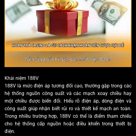
Khái niệm 188V
188V là mức điện áp tương đối cao, thường gặp trong các
hệ thống nguồn công suất và các mạch xoay chiều hay
một chiều được biến đổi. Hiểu rõ điện áp, dòng điện và
công suất giúp nhận biết rủi ro và thiết kế mạch an toàn.
Trong nhiều trường hợp, 188V có thể là điểm tham chiếu
cho hệ thống cấp nguồn hoặc điều khiển trong thiết bị
điện.