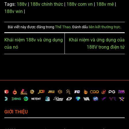
Tags:
188v
|
188v chính thức
|
188v com vn
|
188v mê
|
188v win
|
Bài viết này được đăng trong
Thể Thao
. Đánh dấu
liên kết thường trực
.
Khái niệm 188v và ứng dụng
Khái niệm và ứng dụng của
của nó
188V trong điện tử
GIỚI THIỆU