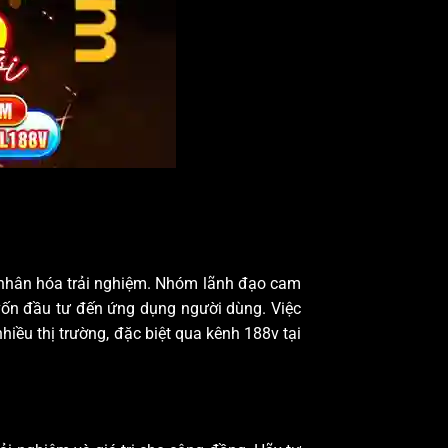
á nhân hóa trải nghiệm. Nhóm lãnh đạo cam
 vốn đầu tư đến ứng dụng người dùng. Việc
hiều thị trường, đặc biệt qua kênh 188v tại