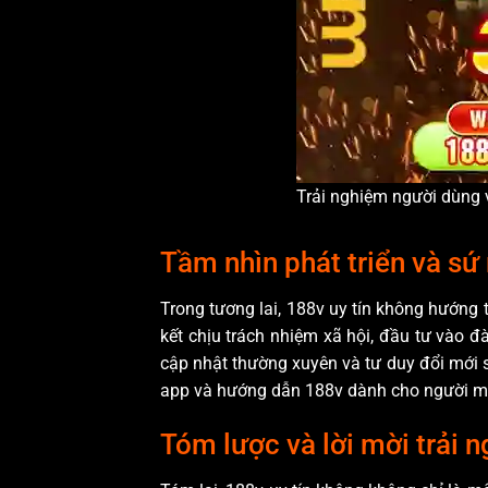
Trải nghiệm người dùng 
Tầm nhìn phát triển và sứ
Trong tương lai, 188v uy tín không hướng
kết chịu trách nhiệm xã hội, đầu tư vào 
cập nhật thường xuyên và tư duy đổi mới sẽ
app và hướng dẫn 188v dành cho người m
Tóm lược và lời mời trải 