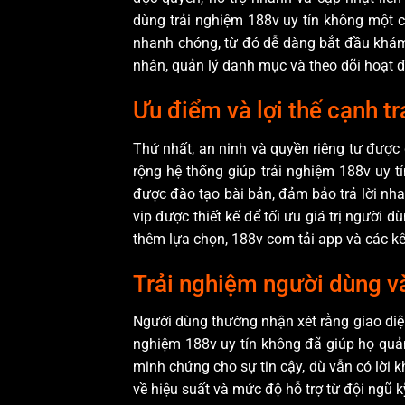
dùng trải nghiệm 188v uy tín không một c
nhanh chóng, từ đó dễ dàng bắt đầu khám 
nhân, quản lý danh mục và theo dõi hoạt 
Ưu điểm và lợi thế cạnh t
Thứ nhất, an ninh và quyền riêng tư được
rộng hệ thống giúp trải nghiệm 188v uy 
được đào tạo bài bản, đảm bảo trả lời nh
vip được thiết kế để tối ưu giá trị ngườ
thêm lựa chọn, 188v com tải app và các k
Trải nghiệm người dùng v
Người dùng thường nhận xét rằng giao diện
nghiệm 188v uy tín không đã giúp họ quản
minh chứng cho sự tin cậy, dù vẫn có lời 
về hiệu suất và mức độ hỗ trợ từ đội ngũ k