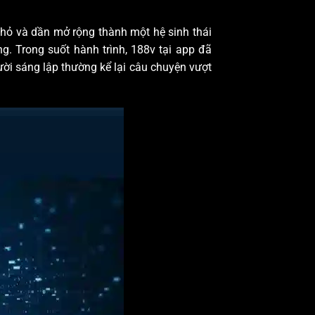
hỏ và dần mở rộng thành một hệ sinh thái
g. Trong suốt hành trình, 188v tại app đã
ời sáng lập thường kể lại câu chuyện vượt