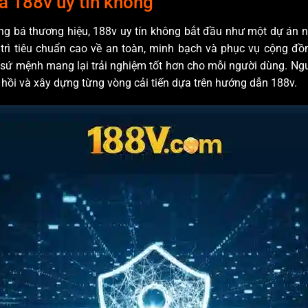
 188v uy tín không
g bá thương hiệu, 188v uy tín không bắt đầu như một dự án n
trì tiêu chuẩn cao về an toàn, minh bạch và phục vụ cộng đồn
ứ mệnh mang lại trải nghiệm tốt hơn cho mỗi người dùng. Ngư
hồi và xây dựng từng vòng cải tiến dựa trên hướng dẫn 188v.