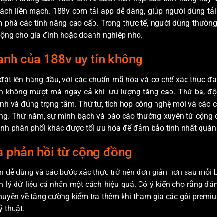
ách liền mạch. 188v com tải app dễ dàng, giúp người dùng tả
phá các tính năng cao cấp. Trong thực tế, người dùng thường
động cho gia đình hoặc doanh nghiệp nhỏ.
ranh của 188v uy tín không
 đặt lên hàng đầu, với các chuẩn mã hóa và cơ chế xác thực đa 
tín không mượt mà ngay cả khi lưu lượng tăng cao. Thứ ba, độ
anh và đúng trọng tâm. Thứ tư, tích hợp công nghệ mới và các
i dùng. Thứ năm, sự minh bạch và báo cáo thường xuyên từ cộng 
ênh phân phối khác được tối ưu hóa để đảm bảo tính nhất quán 
à phản hồi từ cộng đồng
 dễ dùng và các bước xác thực trở nên đơn giản hơn sau mỗi bả
 lý dữ liệu cá nhân một cách hiệu quả. Có ý kiến cho rằng đán
khuyên về tăng cường kiểm tra thêm khi tham gia các gói premiu
ỹ thuật.