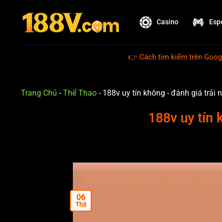
Bỏ
qua
Casino
Esp
nội
dung
👉 Cách tìm kiếm trên Google: 188v legal 💥 Li
Trang Chủ
-
Thể Thao
-
188v uy tín không - đánh giá trải 
188v uy tín 
06
Th3