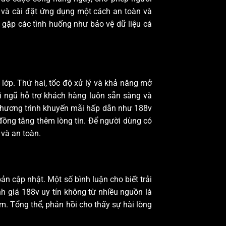
i và cài đặt ứng dụng một cách an toàn và
 gặp các tình huống như bảo vệ dữ liệu cá
lớp. Thứ hai, tốc độ xử lý và khả năng mở
i ngũ hỗ trợ khách hàng luôn sẵn sàng và
 chương trình khuyến mãi hấp dẫn như 188v
đồng tăng thêm lòng tin. Để người dùng có
và an toàn.
n cập nhật. Một số bình luận cho biết trải
h giá 188v uy tín không từ nhiều nguồn là
m. Tổng thể, phản hồi cho thấy sự hài lòng