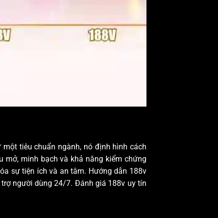
hư một tiêu chuẩn ngành, nó định hình cách
liệu mở, minh bạch và khả năng kiểm chứng
 hóa sự tiện ích và an tâm. Hướng dẫn 188v
 trợ người dùng 24/7. Đánh giá 188v uy tín