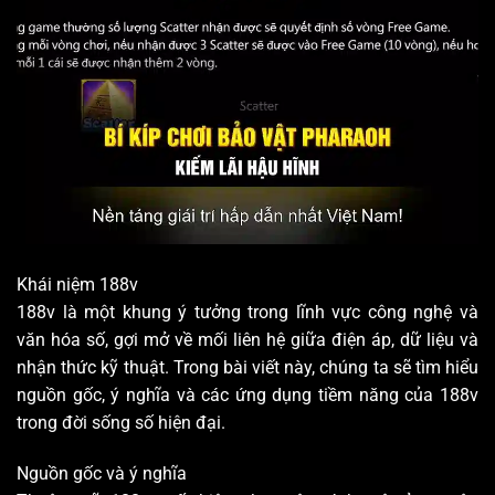
Khái niệm 188v
188v là một khung ý tưởng trong lĩnh vực công nghệ và
văn hóa số, gợi mở về mối liên hệ giữa điện áp, dữ liệu và
nhận thức kỹ thuật. Trong bài viết này, chúng ta sẽ tìm hiểu
nguồn gốc, ý nghĩa và các ứng dụng tiềm năng của 188v
trong đời sống số hiện đại.
Nguồn gốc và ý nghĩa