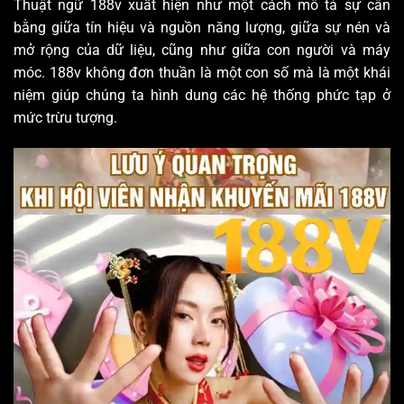
Thuật ngữ 188v xuất hiện như một cách mô tả sự cân
bằng giữa tín hiệu và nguồn năng lượng, giữa sự nén và
mở rộng của dữ liệu, cũng như giữa con người và máy
móc. 188v không đơn thuần là một con số mà là một khái
niệm giúp chúng ta hình dung các hệ thống phức tạp ở
mức trừu tượng.