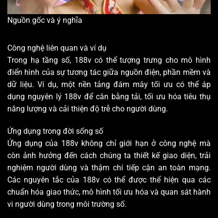
Nguồn gốc và ý nghĩa
Công nghệ liên quan và ví dụ
Trong hạ tầng số, 188v có thể tượng trưng cho mô hình
điển hình của sự tương tác giữa nguồn điện, phần mềm và
dữ liệu. Ví dụ, một nền tảng đám mây tối ưu có thể áp
dụng nguyên lý 188v để cân bằng tải, tối ưu hóa tiêu thụ
năng lượng và cải thiện độ trễ cho người dùng.
Ứng dụng trong đời sống số
Ứng dụng của 188v không chỉ giới hạn ở công nghệ mà
còn ảnh hưởng đến cách chúng ta thiết kế giao diện, trải
nghiệm người dùng và thậm chí tiếp cận an toàn mạng.
Các nguyên tắc của 188v có thể được thể hiện qua các
chuẩn hóa giao thức, mô hình tối ưu hóa và quan sát hành
vi người dùng trong môi trường số.