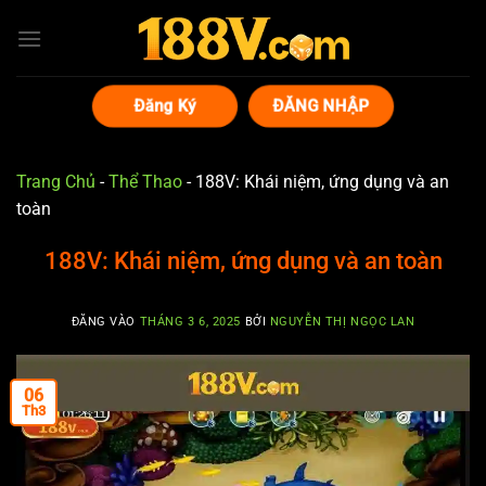
Bỏ
qua
nội
dung
Đăng Ký
ĐĂNG NHẬP
Trang Chủ
-
Thể Thao
-
188V: Khái niệm, ứng dụng và an
toàn
188V: Khái niệm, ứng dụng và an toàn
ĐĂNG VÀO
THÁNG 3 6, 2025
BỞI
NGUYỄN THỊ NGỌC LAN
06
Th3