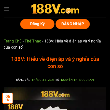
Bỏ
qua
nội
dung
Đăng Ký
ĐĂNG NHẬP
Trang Chủ
-
Thể Thao
-
188V: Hiểu về điện áp và ý nghĩa
của con số
188V: Hiểu về điện áp và ý nghĩa của
con số
ĐĂNG VÀO
THÁNG 3 6, 2025
BỞI
NGUYỄN THỊ NGỌC LAN
06
Th3