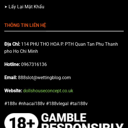
Lấy Lại Mật Khẩu
THÔNG TIN LIÊN HỆ
Địa Chỉ:
114 PHU THO HOA P. PTH Quan Tan Phu Thanh
pho Ho Chi Minh
Hotline:
0967316136
Email:
888slot@wettingblog.com
Website:
dollshouseconcept.co.uk
#188v #nhacai188v #188vlegal #tai188v