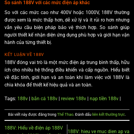
So sánh 188V với các mức điện áp khác
So với các mức cao như 400V hoặc 1000V, 188V thường
được xem là mức thấp hơn, dễ xử lý và ít rủi ro hơn nhưng
vẫn yêu cầu biện pháp bảo vệ thích hợp. So sánh giúp
người thiết kế nhận diện ứng dụng phù hợp và giới hạn vận
hành của từng thiết bị.
KẾT LUẬN VỀ 188V
188V đóng vai trò là một mức điện áp trung bình thấp, hữu
ích cho nhiều hệ thống điều khiển và cấp nguồn. Hiểu biết
về đặc tính, giới hạn và an toàn khi làm việc với 188V là
chìa khóa để thiết kế hiệu quả và an toàn.
Tags:
188v
|
bắn cá 188v
|
review 188v
|
nạp tiền 188v
|
Bài viết này được đăng trong
Thể Thao
. Đánh dấu
liên kết thường trực
.
188V: Hiểu về điện áp 188V
188V: hieu ve muc dien ap va